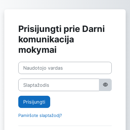
Pereiti į pagrindinį turinį
Prisijungti prie Darni
komunikacija
mokymai
Naudotojo vardas
Slaptažodis
Prisijungti
Pamiršote slaptažodį?